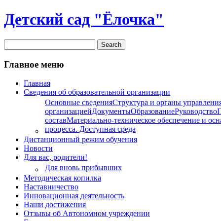
Детский сад "Ёлочка"
Главное меню
Главная
Сведения об образовательной организации
Основные сведения
Структура и органы управлени
организацией
Документы
Образование
Руководство
состав
Материально-техническое обеспечение и осн
процесса. Доступная среда
Дистанционный режим обучения
Новости
Для вас, родители!
Для вновь прибывших
Методическая копилка
Наставничество
Инновационная деятельность
Наши достижения
Отзывы об Автономном учреждении