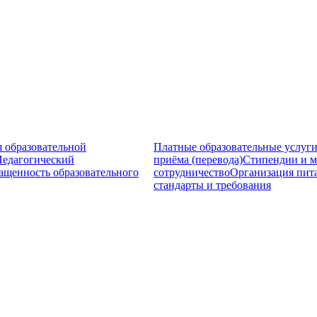
я образовательной
Платные образовательные услуг
Педагогический
приёма (перевода)
Стипендии и 
ащенность образовательного
сотрудничество
Организация пита
стандарты и требования