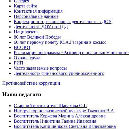
Галерея
Карта сайта
Контактная информация
Персональные данные
Коррекционно-развивающая деятельность в ДОУ
Деятельность ДОУ по ПДД
Нацпроекты
80 лет Великой Победы
60 лет первому полёту Ю.А.Гагарина в космос
ВСОКО
Реализация программы «Разговор о правильном питании
Охрана труда
РИП
Часто задаваемые вопросы
Деятельность финансового уполномоченного
Противодействие коррупции
Наши педагоги
Старший воспитатель Шарахова О.Г.
Инструктор по физической культуре Ткаченко В.А.
Воспитатель Коржева Марина Александровна
Воспитатель Никитина Галина Ивановна
Воспитатель Капишникова Светлана Вячеславовна